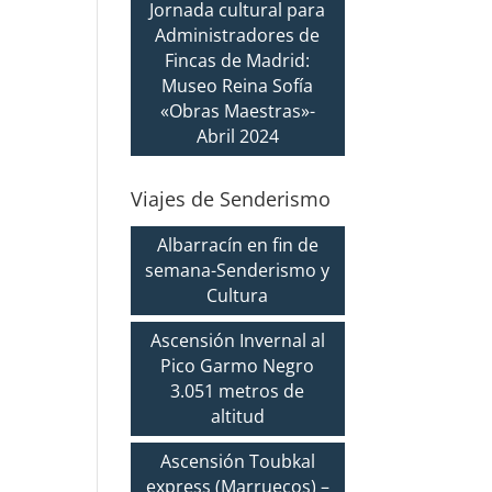
Jornada cultural para
Administradores de
Fincas de Madrid:
Museo Reina Sofía
«Obras Maestras»-
Abril 2024
Viajes de Senderismo
Albarracín en fin de
semana-Senderismo y
Cultura
Ascensión Invernal al
Pico Garmo Negro
3.051 metros de
altitud
Ascensión Toubkal
express (Marruecos) –