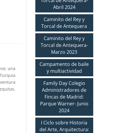
Torcal de Antequera-
Abril 2024
Caminito del Rey y
Torcal de Antequera
Caminito del Rey y
Torcal de Antequera-
Marzo 2023
Campamento de baile
mos una
y multiactividad
 Turquía
aventura
Family Day Colegio
zquitas,
Administradores de
Fincas de Madrid:
Parque Warner- Junio
2024
I Ciclo sobre Historia
del Arte, Arquitectura: