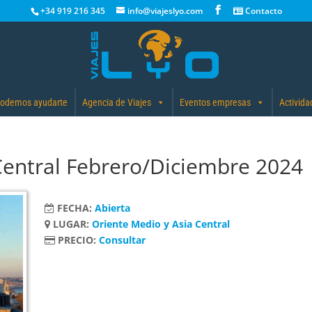
+34 919 216 345
info@viajeslyo.com
Contacto
odemos ayudarte
Agencia de Viajes
Eventos empresas
Activida
Central Febrero/Diciembre 2024
FECHA:
Abierta
LUGAR:
Oriente Medio y Asia Central
PRECIO:
Consultar