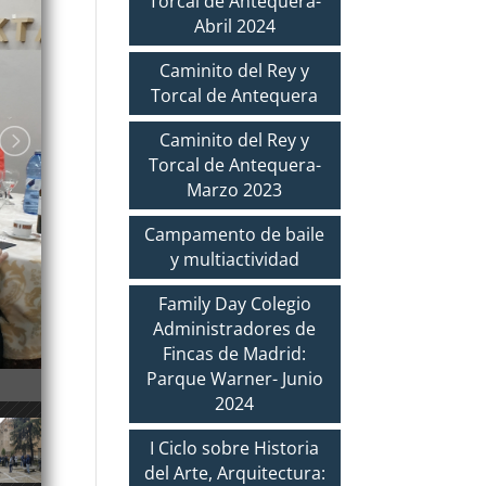
Torcal de Antequera-
Abril 2024
Caminito del Rey y
Torcal de Antequera
Caminito del Rey y
Torcal de Antequera-
Marzo 2023
Campamento de baile
y multiactividad
Family Day Colegio
Administradores de
Fincas de Madrid:
Parque Warner- Junio
2024
I Ciclo sobre Historia
del Arte, Arquitectura: