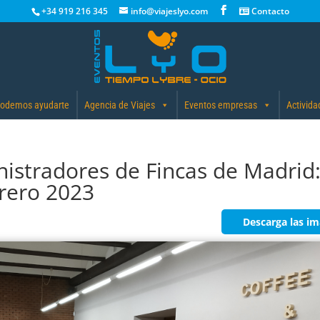
+34 919 216 345
info@viajeslyo.com
Contacto
odemos ayudarte
Agencia de Viajes
Eventos empresas
Activida
nistradores de Fincas de Madrid
rero 2023
Descarga las i