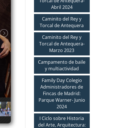
Torcal de Antequera-
Abril 2024
Caminito del Rey y
Torcal de Antequera
Caminito del Rey y
Torcal de Antequera-
Marzo 2023
Campamento de baile
y multiactividad
Family Day Colegio
Administradores de
Fincas de Madrid:
Parque Warner- Junio
2024
I Ciclo sobre Historia
del Arte, Arquitectura: