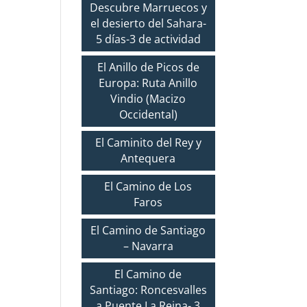
Descubre Marruecos y
el desierto del Sahara-
5 días-3 de actividad
El Anillo de Picos de
Europa: Ruta Anillo
Vindio (Macizo
Occidental)
El Caminito del Rey y
Antequera
El Camino de Los
Faros
El Camino de Santiago
– Navarra
El Camino de
Santiago: Roncesvalles
a Puente La Reina- 3