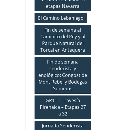
etapas Navarra
El Camino Lebaniego
Fin de semana al
Caminito del Rey y al
Parque Natural del
Torcal en Antequera
Fin de semana
senderista y
enológico: Congost de
Mont Rebei y Bodegas
Sommos
GR11 – Travesía
Pirenaica – Etapas 27
a 32
Jornada Senderista