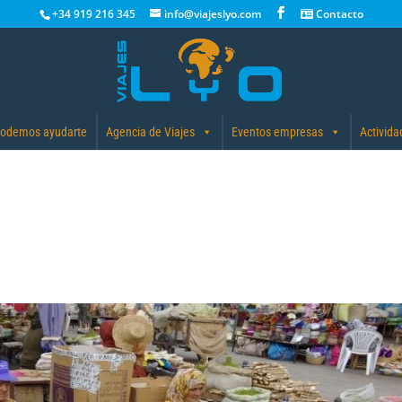
+34 919 216 345
info@viajeslyo.com
Contacto
odemos ayudarte
Agencia de Viajes
Eventos empresas
Activida