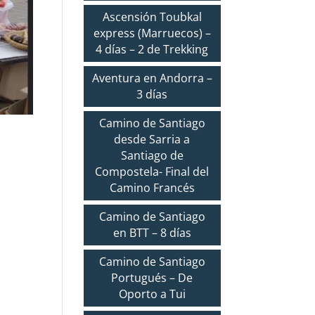
Ascensión Toubkal
express (Marruecos) –
4 días – 2 de Trekking
Aventura en Andorra –
3 días
Camino de Santiago
desde Sarria a
Santiago de
Compostela- Final del
Camino Francés
Camino de Santiago
en BTT – 8 días
Camino de Santiago
Portugués – De
Oporto a Tui