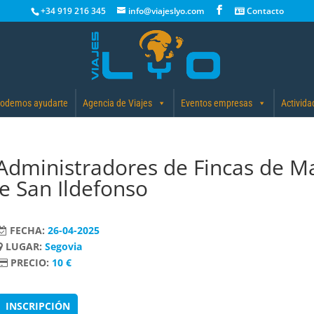
+34 919 216 345
info@viajeslyo.com
Contacto
odemos ayudarte
Agencia de Viajes
Eventos empresas
Activida
 Administradores de Fincas de M
e San Ildefonso
FECHA:
26-04-2025
LUGAR:
Segovia
PRECIO:
10 €
INSCRIPCIÓN