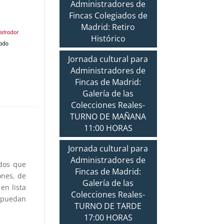
Administradores de
Fincas Colegiados de
Madrid: Retiro
Histórico
Jornada cultural para
Administradores de
Fincas de Madrid:
Galería de las
Colecciones Reales-
TURNO DE MAÑANA
11:00 HORAS
Jornada cultural para
Administradores de
ados que
Fincas de Madrid:
ones, de
Galería de las
en lista
Colecciones Reales-
 puedan
TURNO DE TARDE
17:00 HORAS