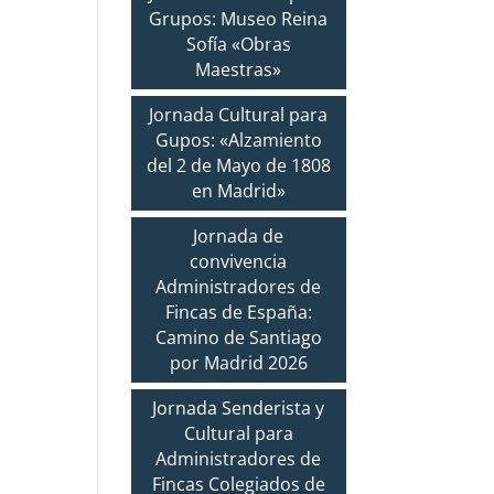
Grupos: Museo Reina
Sofía «Obras
Maestras»
Jornada Cultural para
Gupos: «Alzamiento
del 2 de Mayo de 1808
en Madrid»
Jornada de
convivencia
Administradores de
Fincas de España:
Camino de Santiago
por Madrid 2026
Jornada Senderista y
Cultural para
Administradores de
Fincas Colegiados de