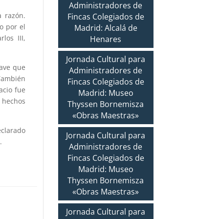
Administradores de
a razón.
Fincas Colegiados de
o por el
Madrid: Alcalá de
los III,
Henares
Jornada Cultural para
lave que
Administradores de
También
Fincas Colegiados de
acio fue
Madrid: Museo
s hechos
Thyssen Bornemisza
«Obras Maestras»
eclarado
Jornada Cultural para
.
Administradores de
Fincas Colegiados de
Madrid: Museo
Thyssen Bornemisza
«Obras Maestras»
Jornada Cultural para