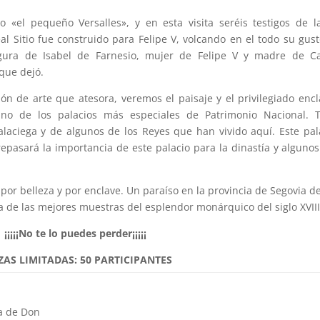
 «el pequeño Versalles», y en esta visita seréis testigos de l
eal Sitio fue construido para Felipe V, volcando en el todo su gust
gura de Isabel de Farnesio, mujer de Felipe V y madre de Car
que dejó.
ión de arte que atesora, veremos el paisaje y el privilegiado enc
uno de los palacios más especiales de Patrimonio Nacional. 
laciega y de algunos de los Reyes que han vivido aquí. Este pal
repasará la importancia de este palacio para la dinastía y alguno
, por belleza y por enclave. Un paraíso en la provincia de Segovia d
 de las mejores muestras del esplendor monárquico del siglo XVIII
¡¡¡¡¡No te lo puedes perder¡¡¡¡¡
ZAS LIMITADAS: 50 PARTICIPANTES
ta de Don