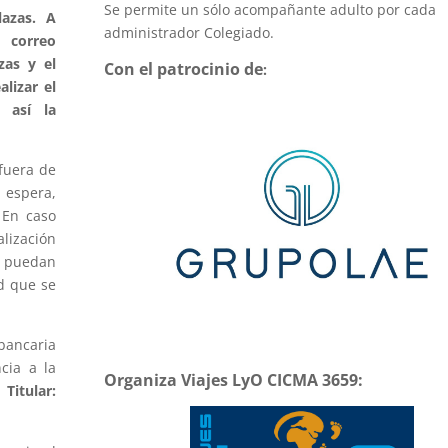
Se permite un sólo acompañante adulto por cada
lazas. A
administrador Colegiado.
r correo
zas y el
Con el patrocinio de
:
lizar el
 así la
fuera de
espera,
 En caso
lización
e puedan
ad que se
bancaria
cia a la
Organiza Viajes LyO CICMA 3659:
.
Titular: