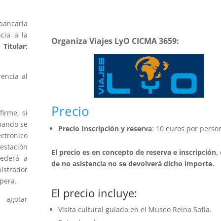
bancaria
cia a la
Organiza Viajes LyO CICMA 3659:
.
Titular:
rencia al
Precio
irme, si
uando se
Precio Inscripción y reserva
: 10 euros por perso
ctrónico
testación
El precio es en concepto de reserva e inscripción,
cederá a
de no asistencia no se devolverá dicho importe.
istrador
pera.
El precio incluye:
a agotar
Visita cultural guiada en el Museo Reina Sofía.