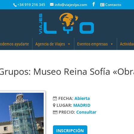
+34 919 216 345
info@viajeslyo.com
Contacto
odemos ayudarte
Agencia de Viajes
Eventos empresas
Activida
 Grupos: Museo Reina Sofía «Obr
FECHA:
Abierta
LUGAR:
MADRID
PRECIO:
Consultar
INSCRIPCIÓN