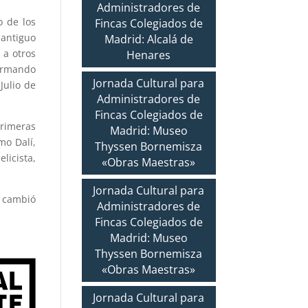
Administradores de
o de los
Fincas Colegiados de
 antiguo
Madrid: Alcalá de
 a otros
Henares
formando
Jornada Cultural para
Julio de
Administradores de
Fincas Colegiados de
primeras
Madrid: Museo
mo Dalí,
Thyssen Bornemisza
licista,
«Obras Maestras»
Jornada Cultural para
s cambió
Administradores de
Fincas Colegiados de
Madrid: Museo
Thyssen Bornemisza
«Obras Maestras»
Jornada Cultural para