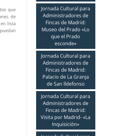
Jornada Cultural para
ados que
Administradores de
ones, de
Fincas de Madrid:
en lista
Museo del Prado «Lo
 puedan
que el Prado
esconde»
Jornada Cultural para
Administradores de
Fincas de Madrid:
Palacio de La Granja
de San Ildefonso
Jornada Cultural para
Administradores de
Fincas de Madrid:
Visita por Madrid- «La
Inquisición»