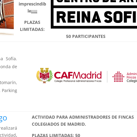
imprescindib
le¡¡¡¡¡
PLAZAS
LIMITADAS:
50 PARTICIPANTES
a Sofía.
Ronda de
tomarín,
. Parking
go
ACTIVIDAD PARA ADMINISTRADORES DE FINCAS
COLEGIADOS DE MADRID.
ealizará
actividad
.
PLAZAS LIMITADAS: 50