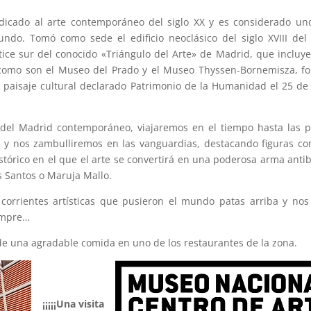
dicado al arte contemporáneo del siglo XX y es considerado un
o. Tomó como sede el edificio neoclásico del siglo XVIII del
tice sur del conocido «Triángulo del Arte» de Madrid, que incluye
 como son el Museo del Prado y el Museo Thyssen-Bornemisza, 
 paisaje cultural declarado Patrimonio de la Humanidad el 25 de 
o del Madrid contemporáneo, viajaremos en el tiempo hasta las 
X y nos zambulliremos en las vanguardias, destacando figuras co
tórico en el que el arte se convertirá en una poderosa arma antibe
s Santos o Maruja Mallo.
corrientes artísticas que pusieron el mundo patas arriba y no
iempre…
s de una agradable comida en uno de los restaurantes de la zona.
¡¡¡¡¡Una visita