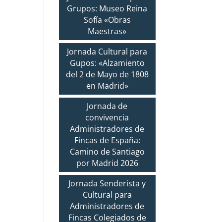
Grupos: Museo Reina
Sofía «Obras
Maestras»
Jornada Cultural para
Gupos: «Alzamiento
del 2 de Mayo de 1808
en Madrid»
Jornada de
convivencia
Administradores de
Fincas de España:
Camino de Santiago
por Madrid 2026
Jornada Senderista y
Cultural para
Administradores de
Fincas Colegiados de