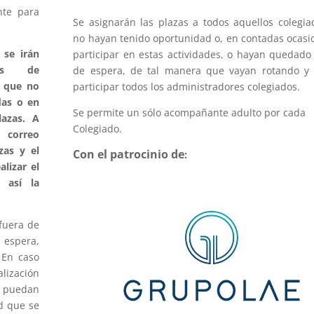
nte para
Se asignarán las plazas a todos aquellos colegi
no hayan tenido oportunidad o, en contadas ocasi
 se irán
participar en estas actividades, o hayan quedado 
ones de
de espera, de tal manera que vayan rotando y
s que no
participar todos los administradores colegiados.
das o en
Se permite un sólo acompañante adulto por cada
lazas. A
Colegiado.
r correo
zas y el
Con el patrocinio de
:
lizar el
 así la
fuera de
espera,
 En caso
lización
e puedan
ad que se