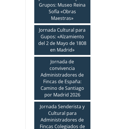
Grupos: Museo Reina
Sofía «Obras
Maestras»
Jornada Cultural para
Gupos: «Alzamiento
del 2 de Mayo de 1808
en Madrid»
Jornada de
convivencia
Administradores de
Fincas de España:
Camino de Santiago
por Madrid 2026
Jornada Senderista y
Cultural para
Administradores de
Fincas Colegiados de