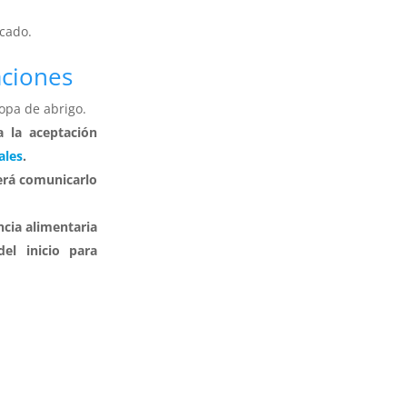
icado.
aciones
opa de abrigo.
a la aceptación
ales
.
erá comunicarlo
ncia alimentaria
el inicio para
a