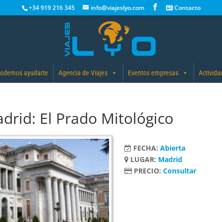
+34 919 216 345
info@viajeslyo.com
Contacto
odemos ayudarte
Agencia de Viajes
Eventos empresas
Activida
drid: El Prado Mitológico
FECHA:
Abierta
LUGAR:
Madrid
PRECIO:
Consultar