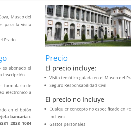
Goya, Museo del
 para la visita
el Prado.
go
Precio
El precio incluye:
no es abonado el
a inscripción.
Visita temática guiada en el Museo del P
Seguro Responsabilidad Civil
el formulario de
eo electrónico a
El precio no incluye
Cualquier concepto no especificado en «e
ndo en el botón
rjeta bancaria
o
incluye».
ES81 2038 1084
Gastos personales