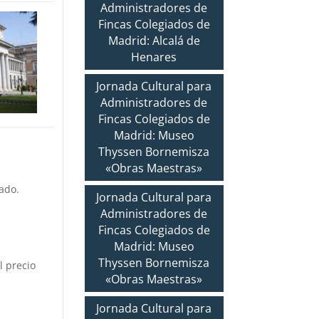
Administradores de
Fincas Colegiados de
Madrid: Alcalá de
Henares
Jornada Cultural para
Administradores de
Fincas Colegiados de
Madrid: Museo
Thyssen Bornemisza
«Obras Maestras»
rado.
Jornada Cultural para
Administradores de
Fincas Colegiados de
Madrid: Museo
Thyssen Bornemisza
l precio
«Obras Maestras»
Jornada Cultural para