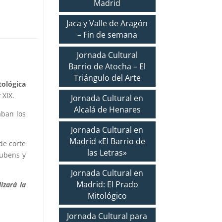
Madrid
Jaca y Valle de Aragón
– Fin de semana
Jornada Cultural
Barrio de Atocha – El
Triángulo del Arte
tológica
 XIX.
Jornada Cultural en
Alcalá de Henares
aban los
Jornada Cultural en
Madrid «El Barrio de
de corte
las Letras»
Rubens y
Jornada Cultural en
Madrid: El Prado
izará la
Mitológico
Jornada Cultural para