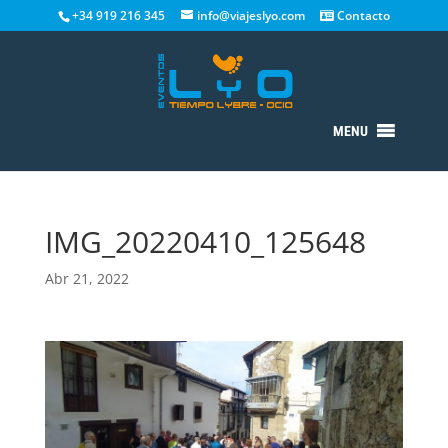
+34 919 216 345
info@viajeslyo.com
Contacto
MENU
IMG_20220410_125648
Abr 21, 2022