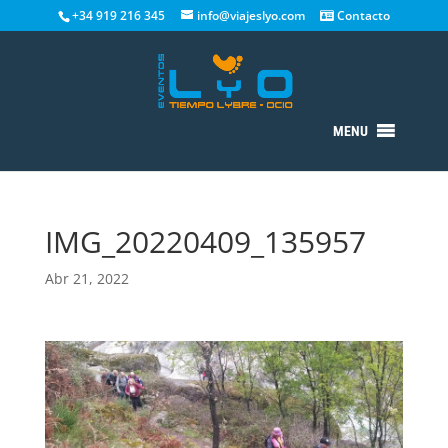
+34 919 216 345
info@viajeslyo.com
Contacto
MENU
IMG_20220409_135957
Abr 21, 2022