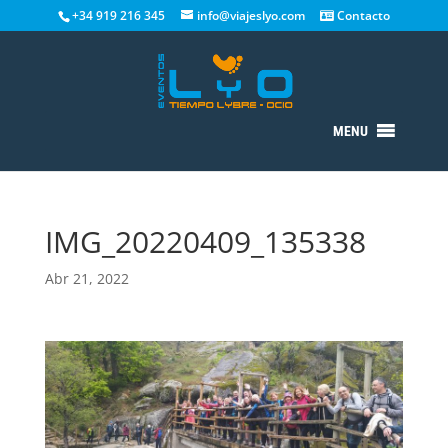
+34 919 216 345
info@viajeslyo.com
Contacto
MENU
IMG_20220409_135338
Abr 21, 2022