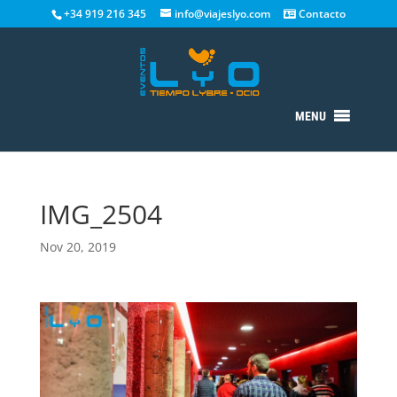
+34 919 216 345
info@viajeslyo.com
Contacto
MENU
IMG_2504
Nov 20, 2019