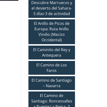
Descubre Marruecos y
el desierto del Sahara-
5 días-3 de actividad
El Anillo de Picos de
Europa: Ruta Anillo
Vindio (Macizo
Occidental)
El Caminito del Rey y
Antequera
El Camino de Los
Faros
El Camino de Santiago
– Navarra
El Camino de
Santiago: Roncesvalles
a Puente La Reina- 3