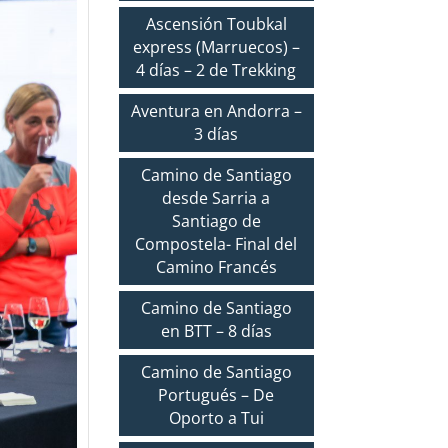
Ascensión Toubkal
express (Marruecos) –
4 días – 2 de Trekking
Aventura en Andorra –
3 días
Camino de Santiago
desde Sarria a
Santiago de
Compostela- Final del
Camino Francés
Camino de Santiago
en BTT – 8 días
Camino de Santiago
Portugués – De
Oporto a Tui