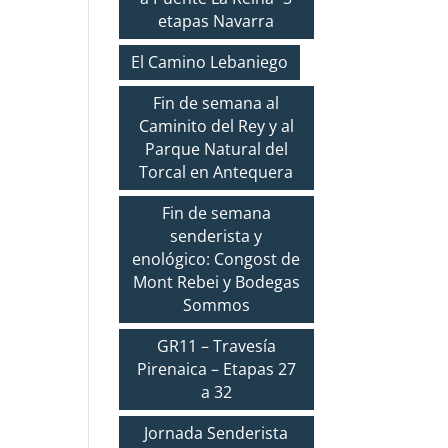
etapas Navarra
El Camino Lebaniego
Fin de semana al
Caminito del Rey y al
Parque Natural del
Torcal en Antequera
Fin de semana
senderista y
enológico: Congost de
Mont Rebei y Bodegas
Sommos
GR11 – Travesía
Pirenaica – Etapas 27
a 32
Jornada Senderista