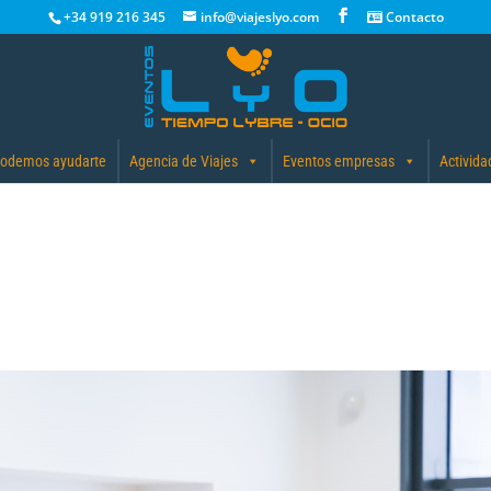
+34 919 216 345
info@viajeslyo.com
Contacto
odemos ayudarte
Agencia de Viajes
Eventos empresas
Activida