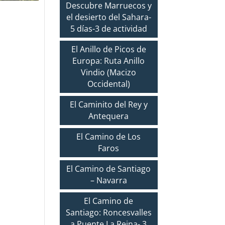
Descubre Marruecos y
el desierto del Sahara-
5 días-3 de actividad
El Anillo de Picos de
Europa: Ruta Anillo
Vindio (Macizo
Occidental)
El Caminito del Rey y
Antequera
El Camino de Los
Faros
El Camino de Santiago
– Navarra
El Camino de
Santiago: Roncesvalles
a Puente La Reina- 3