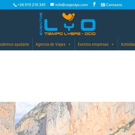
+34 919 216 345
info@viajeslyo.com
Contacto
odemos ayudarte
Agencia de Viajes
Eventos empresas
Activida