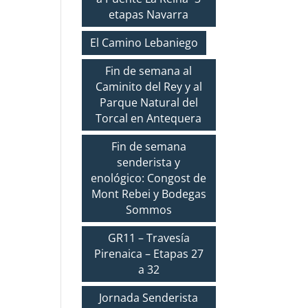
etapas Navarra
El Camino Lebaniego
Fin de semana al
Caminito del Rey y al
Parque Natural del
Torcal en Antequera
Fin de semana
senderista y
enológico: Congost de
Mont Rebei y Bodegas
Sommos
GR11 – Travesía
Pirenaica – Etapas 27
a 32
Jornada Senderista