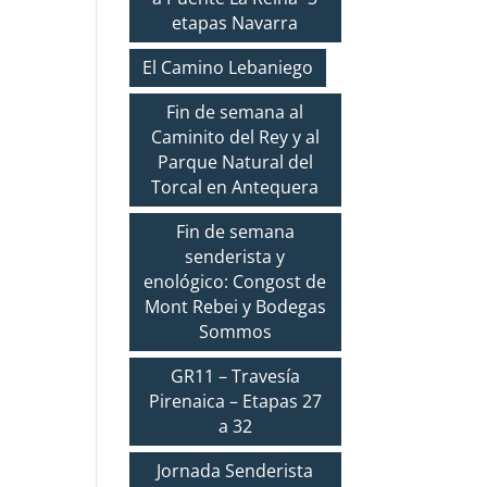
etapas Navarra
El Camino Lebaniego
Fin de semana al
Caminito del Rey y al
Parque Natural del
Torcal en Antequera
Fin de semana
senderista y
enológico: Congost de
Mont Rebei y Bodegas
Sommos
GR11 – Travesía
Pirenaica – Etapas 27
a 32
Jornada Senderista