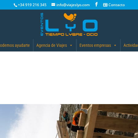
+34 919 216 345
info@viajeslyo.com
Contacto
odemos ayudarte
Agencia de Viajes
Eventos empresas
Activida