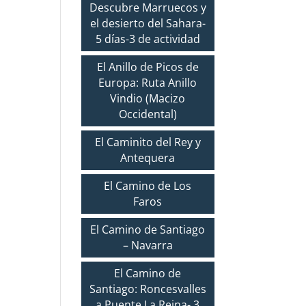
Descubre Marruecos y
el desierto del Sahara-
5 días-3 de actividad
El Anillo de Picos de
Europa: Ruta Anillo
Vindio (Macizo
Occidental)
El Caminito del Rey y
Antequera
El Camino de Los
Faros
El Camino de Santiago
– Navarra
El Camino de
Santiago: Roncesvalles
a Puente La Reina- 3