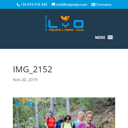
+34 919 216 345
info@viajeslyo.com
Contacto
MENU
IMG_2152
Nov 20, 2019