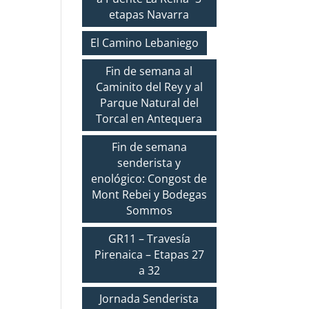
etapas Navarra
El Camino Lebaniego
Fin de semana al
Caminito del Rey y al
Parque Natural del
Torcal en Antequera
Fin de semana
senderista y
enológico: Congost de
Mont Rebei y Bodegas
Sommos
GR11 – Travesía
Pirenaica – Etapas 27
a 32
Jornada Senderista