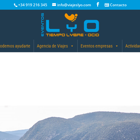
+34 919 216 345
info@viajeslyo.com
Contacto
odemos ayudarte
Agencia de Viajes
Eventos empresas
Activida