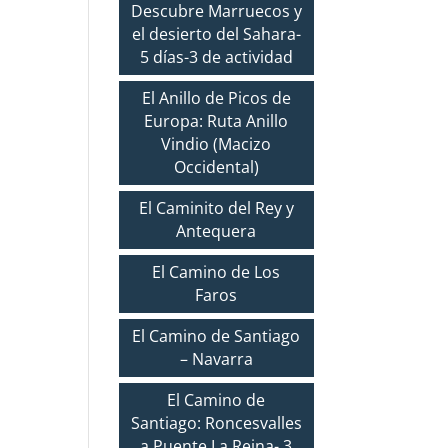
Descubre Marruecos y
el desierto del Sahara-
5 días-3 de actividad
El Anillo de Picos de
Europa: Ruta Anillo
Vindio (Macizo
Occidental)
El Caminito del Rey y
Antequera
El Camino de Los
Faros
El Camino de Santiago
– Navarra
El Camino de
Santiago: Roncesvalles
a Puente La Reina- 3