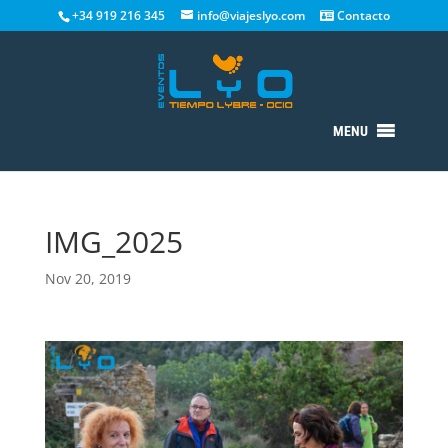
+34 919 216 345
info@viajeslyo.com
Contacto
MENU
IMG_2025
Nov 20, 2019