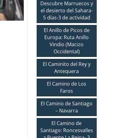
Descubre Marruecos y
el desierto del Sahara-
5 días-3 de actividad
El Anillo de Picos de
Europa: Ruta Anillo
Vindio (Macizo
Occidental)
El Caminito del Rey y
Antequera
El Camino de Los
Faros
El Camino de Santiago
– Navarra
El Camino de
Santiago: Roncesvalles
a Puente La Reina- 3