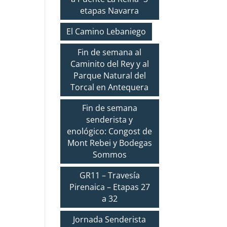
etapas Navarra
El Camino Lebaniego
Fin de semana al
Caminito del Rey y al
Parque Natural del
Torcal en Antequera
Fin de semana
senderista y
enológico: Congost de
Mont Rebei y Bodegas
Sommos
GR11 – Travesía
Pirenaica – Etapas 27
a 32
Jornada Senderista