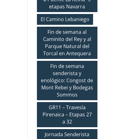
etapas Navarra
El Camino Lebaniego
Fin de semana al
Caminito del Rey y al
Parque Natural del
Torcal en Antequera
Fin de semana
senderista y
enológico: Congost de
Mont Rebei y Bodegas
Sommos
GR11 – Travesía
Pirenaica – Etapas 27
a 32
Jornada Senderista