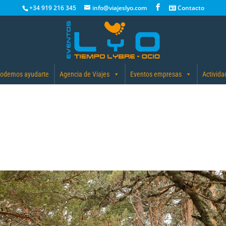
+34 919 216 345
info@viajeslyo.com
Contacto
odemos ayudarte
Agencia de Viajes
Eventos empresas
Activida