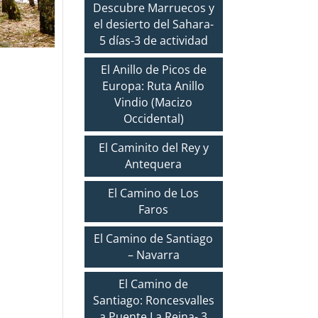
Descubre Marruecos y
el desierto del Sahara-
5 días-3 de actividad
El Anillo de Picos de
Europa: Ruta Anillo
Vindio (Macizo
Occidental)
El Caminito del Rey y
Antequera
El Camino de Los
Faros
El Camino de Santiago
– Navarra
El Camino de
Santiago: Roncesvalles
a Puente La Reina- 3