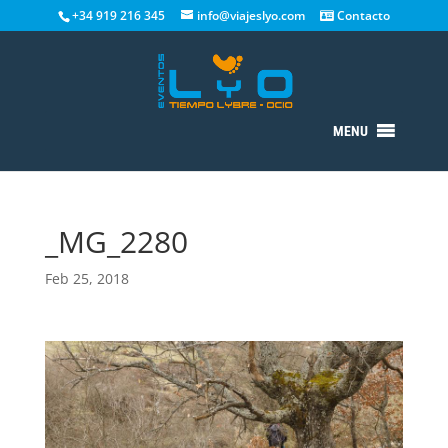
+34 919 216 345
info@viajeslyo.com
Contacto
MENU
_MG_2280
Feb 25, 2018