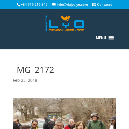
+34 919 216 345
info@viajeslyo.com
Contacto
MENU
_MG_2172
Feb 25, 2018