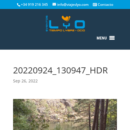
+34 919 216 345
info@viajeslyo.com
Contacto
MENU
20220924_130947_HDR
Sep 26, 2022