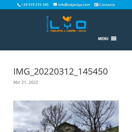
+34 919 216 345
info@viajeslyo.com
Contacto
MENU
IMG_20220312_145450
Abr 21, 2022