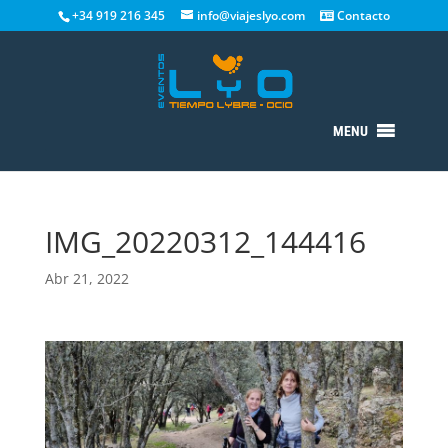
+34 919 216 345
info@viajeslyo.com
Contacto
MENU
IMG_20220312_144416
Abr 21, 2022