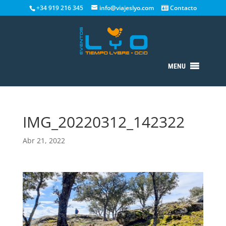
+34 919 216 345
info@viajeslyo.com
Contacto
MENU
IMG_20220312_142322
Abr 21, 2022