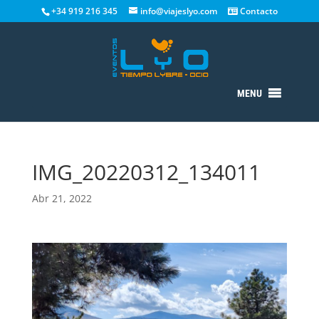
+34 919 216 345
info@viajeslyo.com
Contacto
MENU
IMG_20220312_134011
Abr 21, 2022