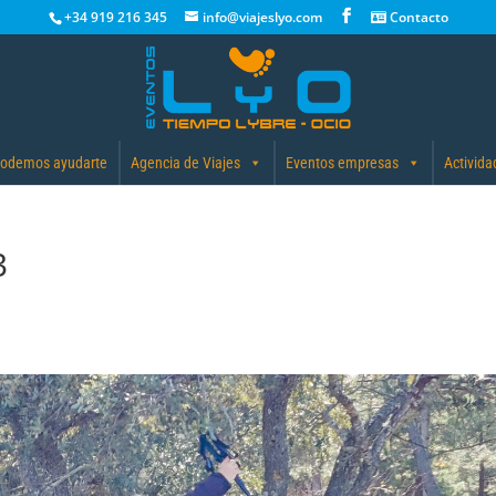
+34 919 216 345
info@viajeslyo.com
Contacto
odemos ayudarte
Agencia de Viajes
Eventos empresas
Activida
3