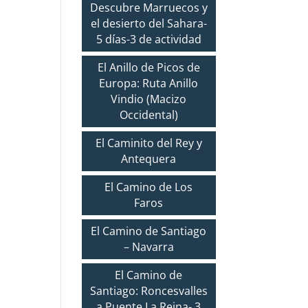
Descubre Marruecos y
el desierto del Sahara-
5 días-3 de actividad
El Anillo de Picos de
Europa: Ruta Anillo
Vindio (Macizo
Occidental)
El Caminito del Rey y
Antequera
El Camino de Los
Faros
El Camino de Santiago
– Navarra
El Camino de
Santiago: Roncesvalles
a Puente La Reina- 3