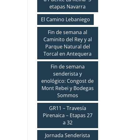
etapas Navarra
El Camino Lebaniego
Fin de semana al
Caminito del Rey y al
Parque Natural del
Torcal en Antequera
Fin de semana
senderista y
enológico: Congost de
Mont Rebei y Bodegas
Sommos
GR11 – Travesía
Pirenaica – Etapas 27
a 32
Jornada Senderista