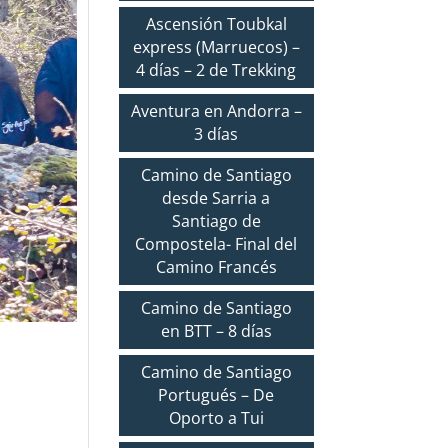
Ascensión Toubkal
express (Marruecos) –
4 días – 2 de Trekking
Aventura en Andorra –
3 días
Camino de Santiago
desde Sarria a
Santiago de
Compostela- Final del
Camino Francés
Camino de Santiago
en BTT – 8 días
Camino de Santiago
Portugués – De
Oporto a Tui