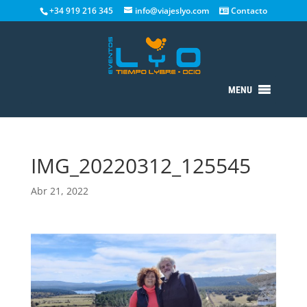
+34 919 216 345
info@viajeslyo.com
Contacto
MENU
IMG_20220312_125545
Abr 21, 2022