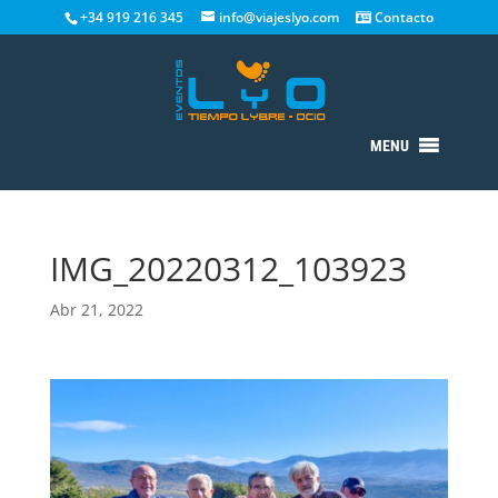
+34 919 216 345
info@viajeslyo.com
Contacto
MENU
IMG_20220312_103923
Abr 21, 2022