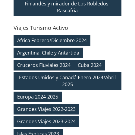
Finlandés y mirador de Los Robledos-
Rascafría
Viajes Turismo Activo
Africa Febrero/Diciembre 2024
Argentina, Chile y Antártida
Cruceros Fluviales 2024
Cuba 2024
Estados Unidos y Canadá Enero 2024/Abril
2025
Europa 2024-2025
Grandes Viajes 2022-2023
Grandes Viajes 2023-2024
Islas Exóticas 2023