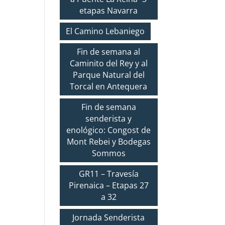
etapas Navarra
El Camino Lebaniego
Fin de semana al
Caminito del Rey y al
Parque Natural del
Torcal en Antequera
Fin de semana
senderista y
enológico: Congost de
Mont Rebei y Bodegas
Sommos
GR11 – Travesía
Pirenaica – Etapas 27
a 32
Jornada Senderista