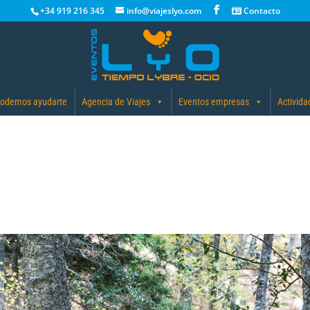
+34 919 216 345
info@viajeslyo.com
Contacto
odemos ayudarte
Agencia de Viajes
Eventos empresas
Activida