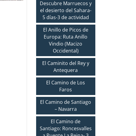
Descubre Marruecos y
el desierto del Sahara-
5 días-3 de actividad
El Anillo de Picos de
Europa: Ruta Anillo
Vindio (Macizo
Occidental)
El Caminito del Rey y
Antequera
El Camino de Los
Faros
El Camino de Santiago
– Navarra
El Camino de
Santiago: Roncesvalles
a Puente La Reina- 3