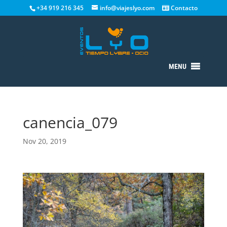
+34 919 216 345
info@viajeslyo.com
Contacto
MENU
canencia_079
Nov 20, 2019