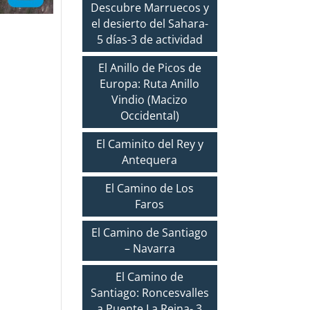
Descubre Marruecos y
el desierto del Sahara-
5 días-3 de actividad
El Anillo de Picos de
Europa: Ruta Anillo
Vindio (Macizo
Occidental)
El Caminito del Rey y
Antequera
El Camino de Los
Faros
El Camino de Santiago
– Navarra
El Camino de
Santiago: Roncesvalles
a Puente La Reina- 3