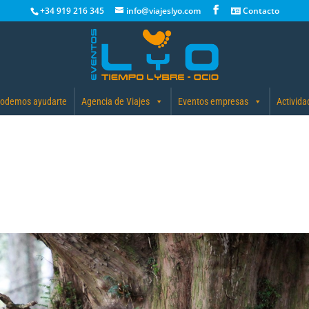
+34 919 216 345
info@viajeslyo.com
Contacto
odemos ayudarte
Agencia de Viajes
Eventos empresas
Activida