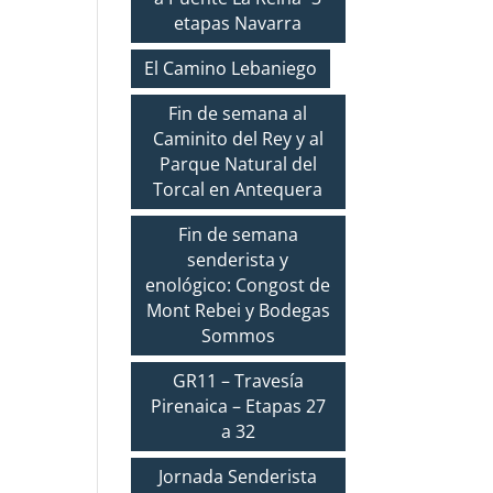
etapas Navarra
El Camino Lebaniego
Fin de semana al
Caminito del Rey y al
Parque Natural del
Torcal en Antequera
Fin de semana
senderista y
enológico: Congost de
Mont Rebei y Bodegas
Sommos
GR11 – Travesía
Pirenaica – Etapas 27
a 32
Jornada Senderista