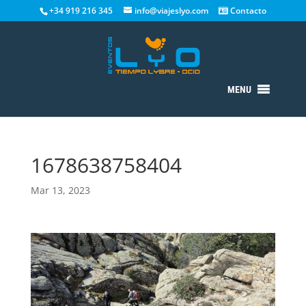
+34 919 216 345
info@viajeslyo.com
Contacto
MENU
1678638758404
Mar 13, 2023