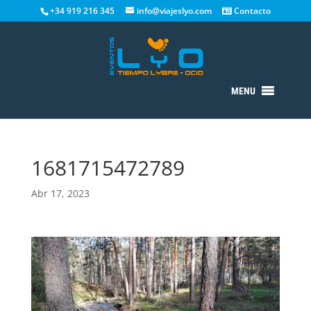
+34 919 216 345
info@viajeslyo.com
Contacto
MENU
1681715472789
Abr 17, 2023