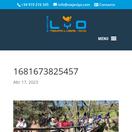
+34 919 216 345
info@viajeslyo.com
Contacto
MENU
1681673825457
Abr 17, 2023