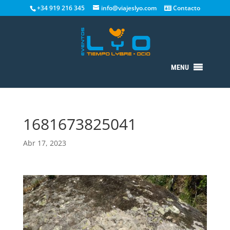
+34 919 216 345
info@viajeslyo.com
Contacto
MENU
1681673825041
Abr 17, 2023