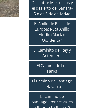
Descubre Marruecos y
el desierto del Sahara-
5 días-3 de actividad
El Anillo de Picos de
Europa: Ruta Anillo
Vindio (Macizo
Occidental)
El Caminito del Rey y
Antequera
El Camino de Los
Faros
El Camino de Santiago
– Navarra
El Camino de
Santiago: Roncesvalles
a Puente La Reina- 3