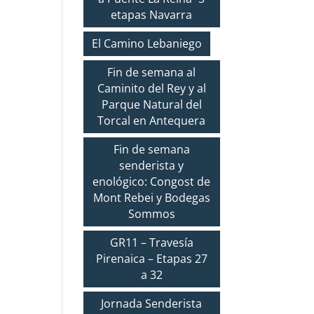
etapas Navarra
El Camino Lebaniego
Fin de semana al
Caminito del Rey y al
Parque Natural del
Torcal en Antequera
Fin de semana
senderista y
enológico: Congost de
Mont Rebei y Bodegas
Sommos
GR11 – Travesía
Pirenaica – Etapas 27
a 32
Jornada Senderista