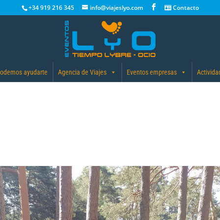
+34 919 216 345
info@viajeslyo.com
Contacto
odemos ayudarte
Agencia de Viajes
Eventos empresas
Activida