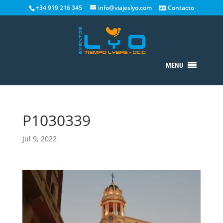
+34 919 216 345
info@viajeslyo.com
Contacto
MENU
P1030339
Jul 9, 2022