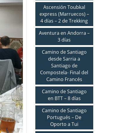
Ascensión Toubkal
express (Marruecos) –
4 días – 2 de Trekking
Aventura en Andorra –
3 días
Camino de Santiago
desde Sarria a
Santiago de
Compostela- Final del
Camino Francés
Camino de Santiago
en BTT – 8 días
Camino de Santiago
Portugués – De
Oporto a Tui