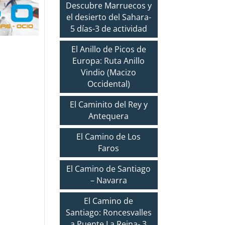
Descubre Marruecos y
el desierto del Sahara-
5 días-3 de actividad
El Anillo de Picos de
Europa: Ruta Anillo
Vindio (Macizo
Occidental)
El Caminito del Rey y
Antequera
El Camino de Los
Faros
El Camino de Santiago
– Navarra
El Camino de
Santiago: Roncesvalles
a Puente La Reina- 3