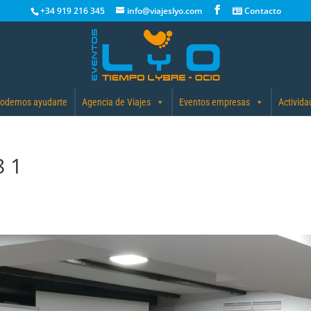
+34 919 216 345
info@viajeslyo.com
Contacto
odemos ayudarte
Agencia de Viajes
Eventos empresas
Activida
 1