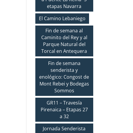
etapas Navarra
El Camino Lebaniego
Fin de semana al
Caminito del Rey y al
Parque Natural del
Torcal en Antequera
Fin de semana
senderista y
enológico: Congost de
Mont Rebei y Bodegas
Sommos
GR11 – Travesía
Pirenaica – Etapas 27
a 32
Jornada Senderista