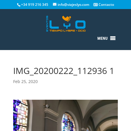
+34 919 216 345
info@viajeslyo.com
Contacto
MENU
IMG_20200222_112936 1
Feb 25, 2020