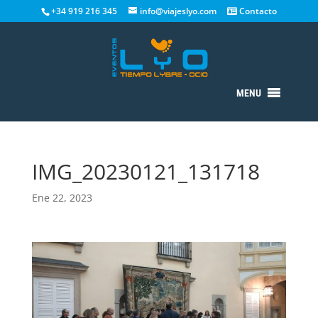
+34 919 216 345
info@viajeslyo.com
Contacto
MENU
IMG_20230121_131718
Ene 22, 2023