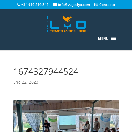
+34 919 216 345
info@viajeslyo.com
Contacto
MENU
1674327944524
Ene 22, 2023