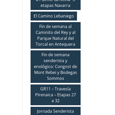
etapas Navarra
El Camino Lebaniego
Fin de semana al
Caminito del Rey y al
Parque Natural del
Torcal en Antequera
Fin de semana
senderista y
enológico: Congost de
Mont Rebei y Bodegas
Sommos
GR11 – Travesía
Pirenaica – Etapas 27
a 32
Jornada Senderista