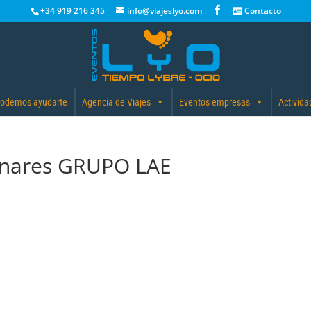
+34 919 216 345
info@viajeslyo.com
Contacto
odemos ayudarte
Agencia de Viajes
Eventos empresas
Activida
Henares GRUPO LAE