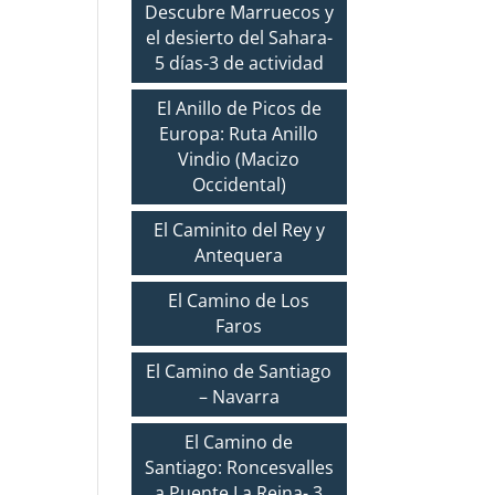
Descubre Marruecos y
el desierto del Sahara-
5 días-3 de actividad
El Anillo de Picos de
Europa: Ruta Anillo
Vindio (Macizo
Occidental)
El Caminito del Rey y
Antequera
El Camino de Los
Faros
El Camino de Santiago
– Navarra
El Camino de
Santiago: Roncesvalles
a Puente La Reina- 3