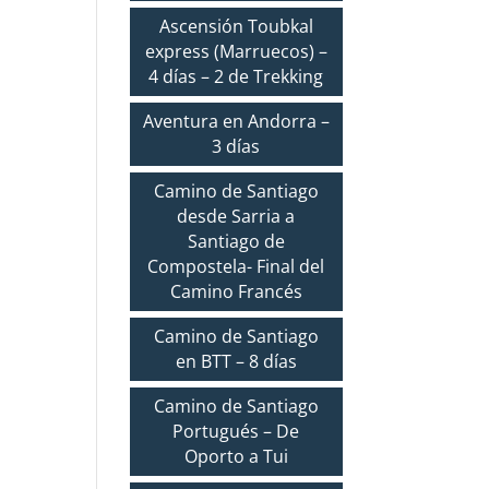
Ascensión Toubkal
express (Marruecos) –
4 días – 2 de Trekking
Aventura en Andorra –
3 días
Camino de Santiago
desde Sarria a
Santiago de
Compostela- Final del
Camino Francés
Camino de Santiago
en BTT – 8 días
Camino de Santiago
Portugués – De
Oporto a Tui