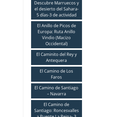
Descubre Marruecos y
el desierto del Sahara-
5 días-3 de actividad
El Anillo de Picos de
Europa: Ruta Anillo
Vindio (Macizo
Occidental)
El Caminito del Rey y
Antequera
El Camino de Los
Faros
El Camino de Santiago
– Navarra
El Camino de
Santiago: Roncesvalles
a Puente La Reina- 3