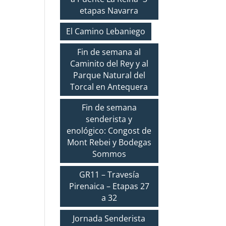
etapas Navarra
El Camino Lebaniego
Fin de semana al
Caminito del Rey y al
Parque Natural del
Torcal en Antequera
Fin de semana
senderista y
enológico: Congost de
Mont Rebei y Bodegas
Sommos
GR11 – Travesía
Pirenaica – Etapas 27
a 32
Jornada Senderista