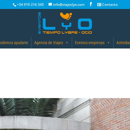
+34 919 216 345
info@viajeslyo.com
Contacto
odemos ayudarte
Agencia de Viajes
Eventos empresas
Activida