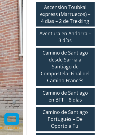
Ascensión Toubkal
express (Marruecos) –
4 días – 2 de Trekking
Aventura en Andorra –
3 días
Camino de Santiago
desde Sarria a
Santiago de
Compostela- Final del
Camino Francés
Camino de Santiago
en BTT – 8 días
Camino de Santiago
Portugués – De
Oporto a Tui