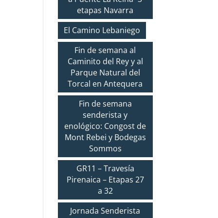
etapas Navarra
El Camino Lebaniego
Fin de semana al
Caminito del Rey y al
Parque Natural del
Torcal en Antequera
Fin de semana
senderista y
enológico: Congost de
Mont Rebei y Bodegas
Sommos
GR11 – Travesía
Pirenaica – Etapas 27
a 32
Jornada Senderista