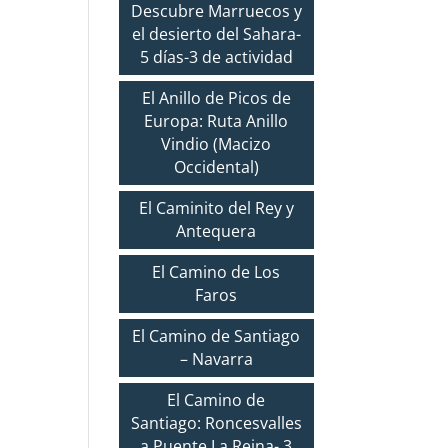
Descubre Marruecos y
el desierto del Sahara-
5 días-3 de actividad
El Anillo de Picos de
Europa: Ruta Anillo
Vindio (Macizo
Occidental)
El Caminito del Rey y
Antequera
El Camino de Los
Faros
El Camino de Santiago
– Navarra
El Camino de
Santiago: Roncesvalles
a Puente La Reina- 3