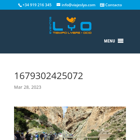
+34 919 216 345
info@viajeslyo.com
Contacto
MENU
1679302425072
Mar 28, 2023