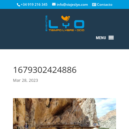
+34 919 216 345
info@viajeslyo.com
Contacto
MENU
1679302424886
Mar 28, 2023