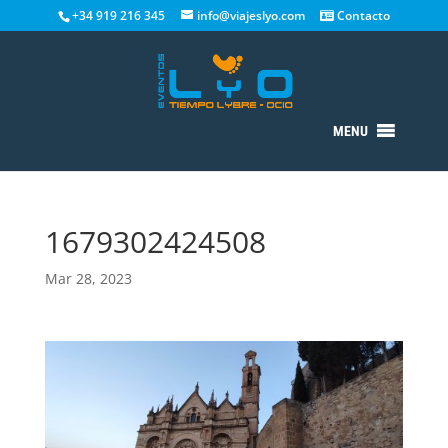
+34 919 216 345
info@viajeslyo.com
Contacto
MENU
1679302424508
Mar 28, 2023