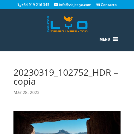
+34 919 216 345
info@viajeslyo.com
Contacto
MENU
20230319_102752_HDR –
copia
Mar 28, 2023